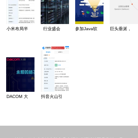
软硬件及辅
强现实仪表
故事
助设备零售
板与版本控
制护航软件
小米布局半
行业盛会
参加Java软
巨头垂涎，
开发效率与
导体领域，
2020年中
件开发培训
新锐破局
网络安全
战略投资英
国国际信息
值得还是踩
掘金万亿智
乐飞进军计
通信展览会
坑？
慧停车市
算机软硬件
在京举行，
场，本土企
零售市场
勾勒信息系
业软件实力
统集成服务
大盘点
新蓝图
DACOM 大
抖音火山引
康K602 打
擎进军福建
造立体声盛
千万元新公
宴，软件开
司成立，软
发赋能全场
件研发成核