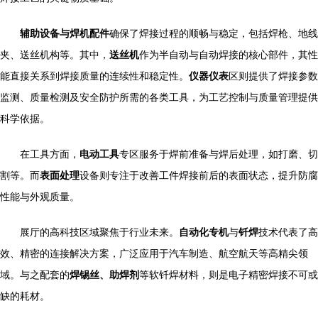
辅助设备与焊机配件
确保了焊接过程的顺畅与稳定，包括焊枪、地线
夹、送丝机构等。其中，
送丝机
作为半自动与自动焊接的核心部件，其性
能直接关系到焊接质量的连续性和稳定性。
仪器仪表
区则提供了焊接参数
监测、质量检测及安全防护所需的各类工具，为工艺控制与质量管理提供
科学依据。
在工具方面，
电动工具
专区服务于焊前准备与焊后处理，如打磨、切
割等。而
表面处理
设备则专注于改善工件焊接前后的表面状态，提升防腐
性能与外观质量。
展厅的高科技区域聚焦于行业未来。
自动化专机
与
钎焊
技术代表了高
效、精密的连接解决方案，广泛应用于汽车制造、航空航天等高精尖领
域。与之配套的
焊锡丝、助焊剂
等软钎焊材料，则是电子精密焊接不可或
缺的耗材。