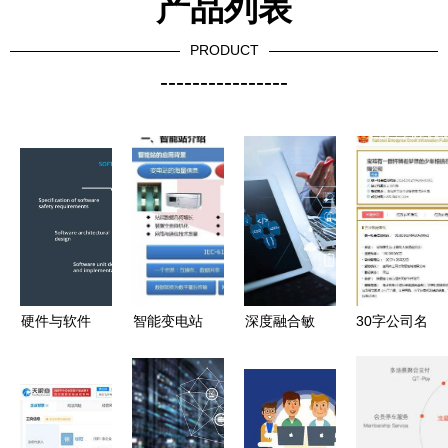
产品列表
PRODUCT
----------------
硬件与软件
智能变电站
深度融合敏
30字公司名
产品的开发
二次设备及
捷开发与新
引发热
周期及信息
相关技术的
兴技术
议，“一口
系统集成服
深度解析
Scrum框架
气念不
务
聚焦计算机
下如何用增
完”背后的