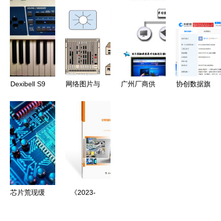
开发与生态
产品线更新
用辅助显示
压 权威指
赋能 技
与微软中国
设备蓝图与
南与软件开
术、招商与
定制版
软件开发新
发视角
运营一体化
Windows引
动向
解决方案
关注
Dexibell S9
网络图片与
广州厂商供
协创数据旗
对比雅马哈
信息系统集
应特价42寸
下云算科技
机械钢琴与
成服务的协
触派红外高
增资至9.5
工作站 选
同创新
清触摸一体
亿，信息系
琴如品酒，
机 价格、
统集成服务
硬件零售新
厂家、图片
迎来新篇章
视角
与信息系统
集成服务详
芯片荒现缓
《2023-
解
和曙光，中
2024年中