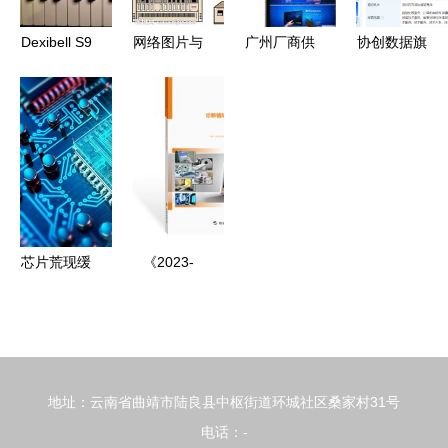
解决方案
关注
Dexibell S9
网络图片与
广州厂商供
协创数据旗
对比雅马哈
信息系统集
应特价42寸
下云算科技
机械钢琴与
成服务的协
触派红外高
增资至9.5
工作站 选
同创新
清触摸一体
亿，信息系
琴如品酒，
机 价格、
统集成服务
硬件零售新
厂家、图片
迎来新篇章
视角
与信息系统
集成服务详
芯片荒现缓
《2023-
解
和曙光，中
2024年中
间商面临转
国诊断辅助
型阵痛——
设备行业研
计算机软硬
究报告》
地址：云南省曲靖市陆良县中枢街道环城社区桑家村31号
件及辅助设
—— 聚焦
电话：-
备零售业观
软件开发与