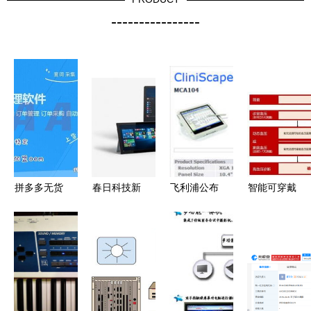
----------------
拼多多无货
春日科技新
飞利浦公布
智能可穿戴
源店群软件
气象 苹果
医护人员专
设备测量血
开发与生态
产品线更新
用辅助显示
压 权威指
赋能 技
与微软中国
设备蓝图与
南与软件开
术、招商与
定制版
软件开发新
发视角
运营一体化
Windows引
动向